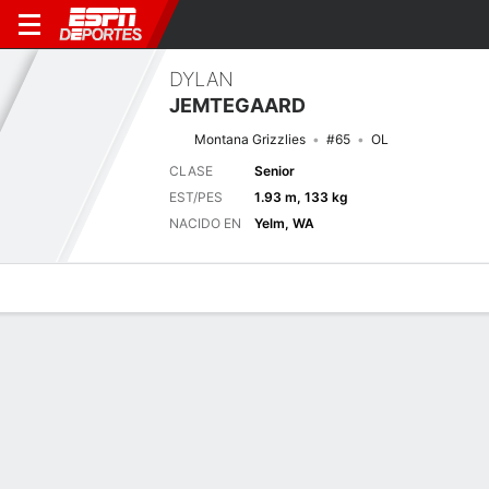
DYLAN
JEMTEGAARD
Montana Grizzlies
#65
OL
CLASE
Senior
EST/PES
1.93 m, 133 kg
NACIDO EN
Yelm, WA
Perfil de Jugador
Noticias
Bio
Próximo juego
DRKE
MONT
5/9
0-0
0-0