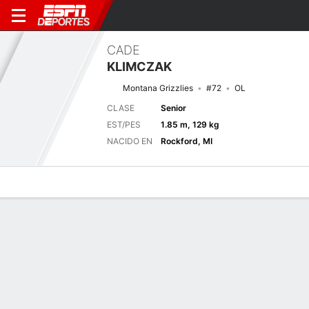
CADE
KLIMCZAK
Montana Grizzlies
#72
OL
CLASE
Senior
EST/PES
1.85 m, 129 kg
NACIDO EN
Rockford, MI
Perfil de Jugador
Noticias
Bio
Próximo juego
DRKE
MONT
5/9
0-0
0-0