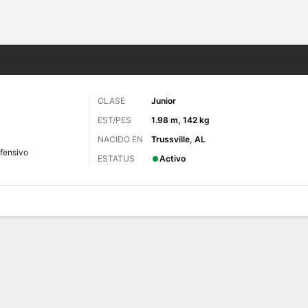
o
NCAAF
Más Deportes
CLASE
Junior
EST/PES
1.98 m, 142 kg
NACIDO EN
Trussville, AL
ofensivo
ESTATUS
Activo