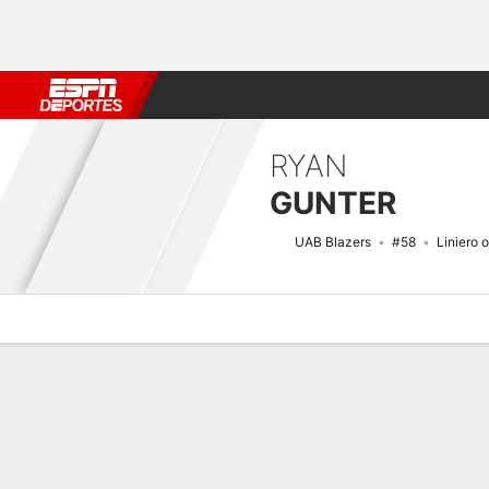
Fútbol
MLB
F. Americano
Básquetbol
WNBA
F1
Boxe
RYAN
GUNTER
UAB Blazers
#58
Liniero 
Perfil de Jugador
Noticias
Bio