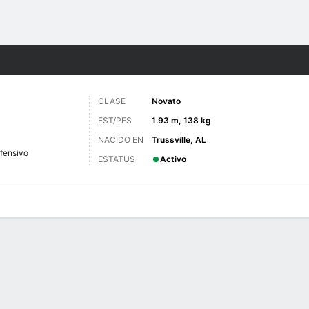
o
NCAAF
Más Deportes
CLASE
Novato
EST/PES
1.93 m, 138 kg
NACIDO EN
Trussville, AL
ofensivo
ESTATUS
Activo