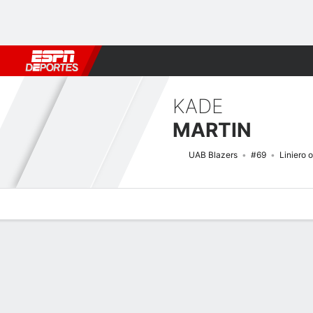
Fútbol
MLB
F. Americano
Básquetbol
WNBA
F1
Boxe
KADE
MARTIN
UAB Blazers
#69
Liniero 
Perfil de Jugador
Noticias
Bio