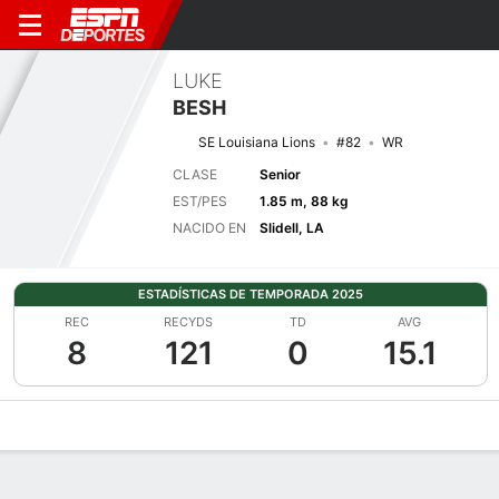
LUKE
BESH
SE Louisiana Lions
#82
WR
CLASE
Senior
EST/PES
1.85 m, 88 kg
NACIDO EN
Slidell, LA
ESTADÍSTICAS DE TEMPORADA 2025
REC
RECYDS
TD
AVG
8
121
0
15.1
Perfil de Jugador
Noticias
Estadísticas
Bio
Splits
Resumen