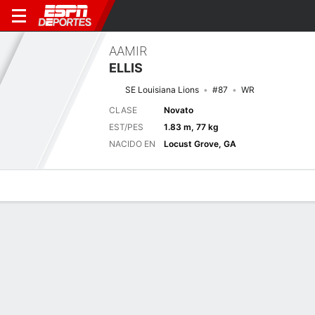
AAMIR
ELLIS
SE Louisiana Lions
#87
WR
CLASE
Novato
EST/PES
1.83 m, 77 kg
NACIDO EN
Locust Grove, GA
Perfil de Jugador
Noticias
Estadísticas
Bio
Splits
Resumen
Próximo juego
Splits completos
SELA
USA
5/9
0-0
0-0