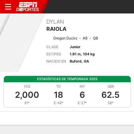
DYLAN
RAIOLA
Oregon Ducks
#8
QB
CLASE
Junior
EST/PES
1.91 m, 104 kg
NACIDO EN
Buford, GA
ESTADÍSTICAS DE TEMPORADA 2025
YDS
TD
INT
QBR
2,000
18
6
62.5
91º
E-49º
E-27º
58º
Perfil de Jugador
Noticias
Estadísticas
Bio
Splits
Resumen