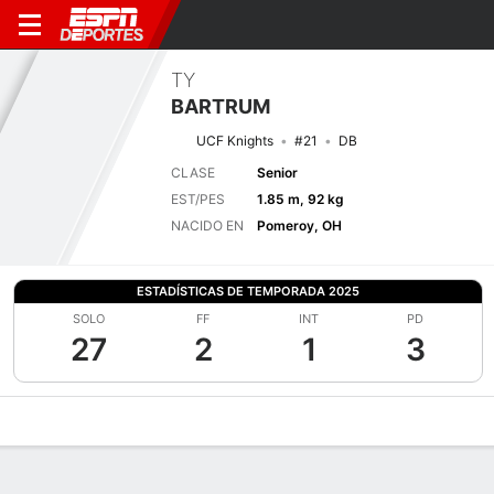
TY
BARTRUM
UCF Knights
#21
DB
CLASE
Senior
EST/PES
1.85 m, 92 kg
NACIDO EN
Pomeroy, OH
ESTADÍSTICAS DE TEMPORADA 2025
SOLO
FF
INT
PD
27
2
1
3
Perfil de Jugador
Noticias
Estadísticas
Bio
Splits
Resumen