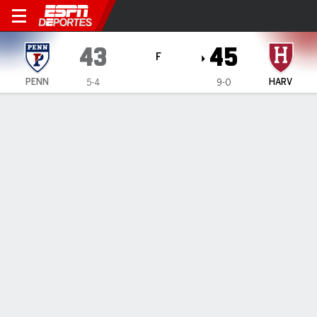
Pennsylvania Quakers en Ha
43
45
F
PENN
HARV
5-4
9-0
Resumen
Ficha
Estadísticas de Equipo
1
2
3
4
T
PENN
14
13
0
16
43
HARV
7
14
14
10
45
JUGADAS