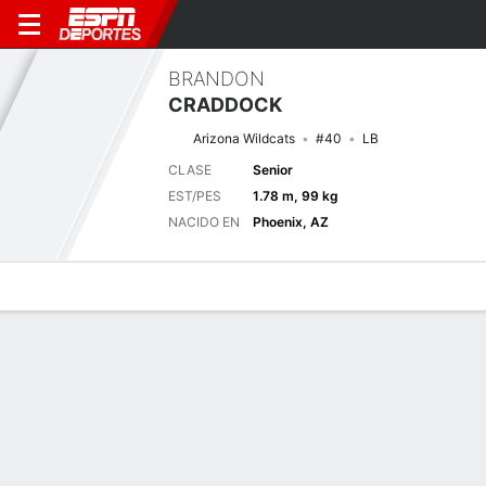
BRANDON
CRADDOCK
Arizona Wildcats
#40
LB
CLASE
Senior
EST/PES
1.78 m, 99 kg
NACIDO EN
Phoenix, AZ
Perfil de Jugador
Noticias
Estadísticas
Bio
Splits
Resumen
Próximo juego
Splits completos
NAU
ARIZ
5/9
0-0
0-0