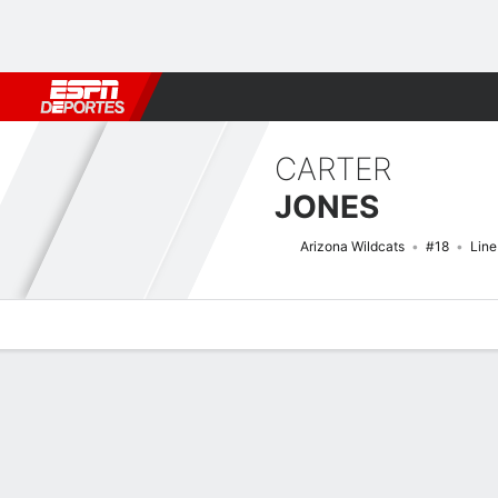
Fútbol
MLB
F. Americano
Básquetbol
WNBA
F1
Boxe
CARTER
JONES
Arizona Wildcats
#18
Lin
Perfil de Jugador
Noticias
Estadísticas
Bio
Splits
Resumen