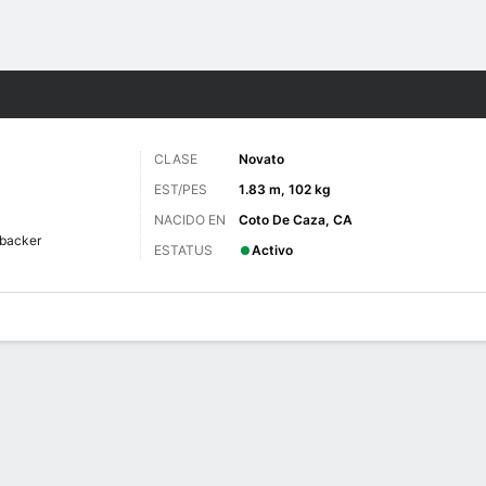
o
NCAAF
Más Deportes
CLASE
Novato
EST/PES
1.83 m, 102 kg
NACIDO EN
Coto De Caza, CA
ebacker
ESTATUS
Activo
 de Juegos