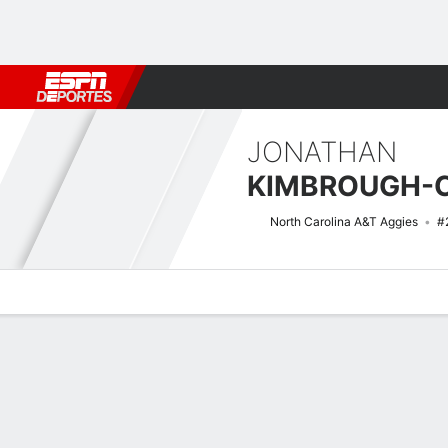
Fútbol
MLB
F. Americano
Básquetbol
WNBA
F1
Boxe
JONATHAN
North Carolina A&T Aggies
#
Perfil de Jugador
Noticias
Estadísticas
Bio
Splits
Resumen