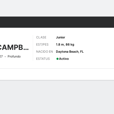
o
NCAAF
Más Deportes
CLASE
Junior
EST/PES
1.8 m, 86 kg
KIMBROUGH-CAMPBELL
NACIDO EN
Daytona Beach, FL
27
Profundo
ESTATUS
Activo
 de Juegos