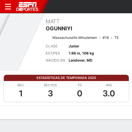
MATT
OGUNNIYI
Massachusetts Minutemen
#18
TE
CLASE
Junior
EST/PES
1.96 m, 106 kg
NACIDO EN
Landover, MD
ESTADÍSTICAS DE TEMPORADA 2025
REC
RECYDS
TD
AVG
1
3
0
3.0
Perfil de Jugador
Noticias
Estadísticas
Bio
Splits
Resumen