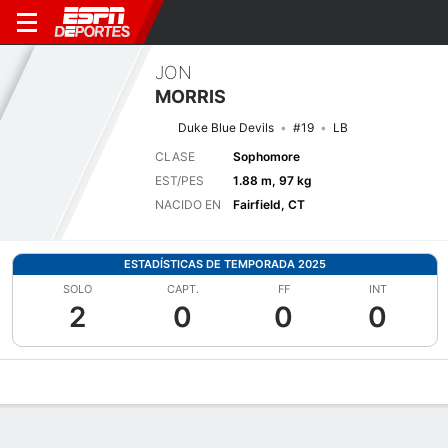
JON
MORRIS
Duke Blue Devils
#19
LB
CLASE
Sophomore
EST/PES
1.88 m, 97 kg
NACIDO EN
Fairfield, CT
ESTADÍSTICAS DE TEMPORADA 2025
SOLO
CAPT.
FF
INT
2
0
0
0
Perfil de Jugador
Noticias
Estadísticas
Bio
Splits
Resumen