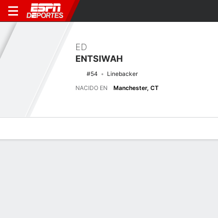
ED
ENTSIWAH
#54
Linebacker
NACIDO EN
Manchester, CT
Perfil de Jugador
Noticias
Estadísticas
Bio
Splits
Resumen
Últimas noticias
Ver Todo