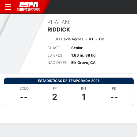
KHALANI
RIDDICK
UC Davis Aggies
#1
DB
CLASE
Senior
EST/PES
1.83 m, 88 kg
NACIDO EN
Elk Grove, CA
ESTADÍSTICAS DE TEMPORADA 2025
SOLO
FF
INT
PD
--
2
1
--
Perfil de Jugador
Noticias
Estadísticas
Bio
Splits
Resumen