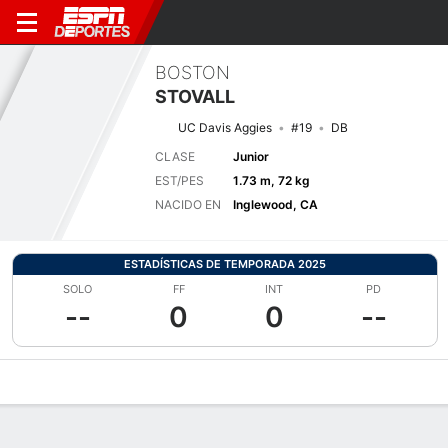
BOSTON
STOVALL
UC Davis Aggies
#19
DB
CLASE
Junior
EST/PES
1.73 m, 72 kg
NACIDO EN
Inglewood, CA
ESTADÍSTICAS DE TEMPORADA 2025
SOLO
FF
INT
PD
--
0
0
--
Perfil de Jugador
Noticias
Estadísticas
Bio
Splits
Resumen