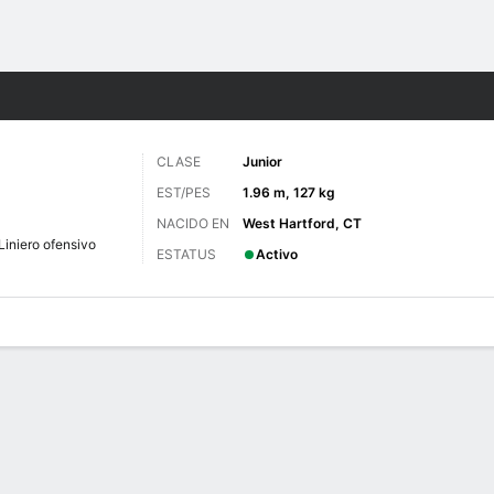
o
NCAAF
Más Deportes
CLASE
Junior
EST/PES
1.96 m, 127 kg
NACIDO EN
West Hartford, CT
Liniero ofensivo
ESTATUS
Activo