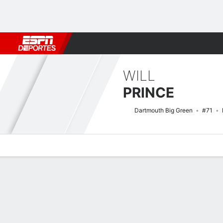
Fútbol
MLB
F. Americano
Básquetbol
WNBA
F1
Boxe
WILL
PRINCE
Dartmouth Big Green
#71
Perfil de Jugador
Noticias
Bio