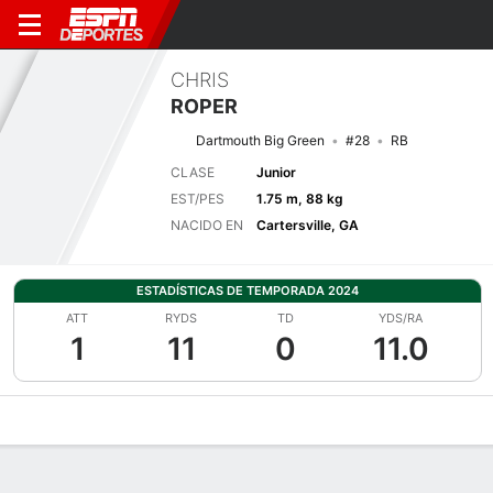
CHRIS
ROPER
Dartmouth Big Green
#28
RB
CLASE
Junior
EST/PES
1.75 m, 88 kg
NACIDO EN
Cartersville, GA
ESTADÍSTICAS DE TEMPORADA 2024
ATT
RYDS
TD
YDS/RA
1
11
0
11.0
Perfil de Jugador
Noticias
Estadísticas
Bio
Splits
Resumen