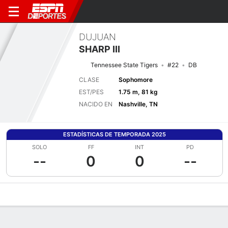
DUJUAN
SHARP III
Tennessee State Tigers
#22
DB
CLASE
Sophomore
EST/PES
1.75 m, 81 kg
NACIDO EN
Nashville, TN
ESTADÍSTICAS DE TEMPORADA 2025
SOLO
FF
INT
PD
--
0
0
--
Perfil de Jugador
Noticias
Estadísticas
Bio
Splits
Resumen