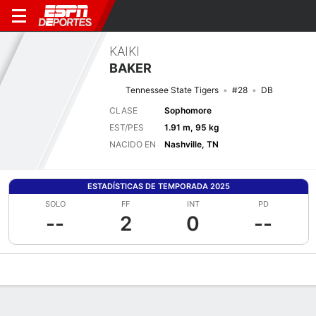
KAIKI
BAKER
Tennessee State Tigers
#28
DB
CLASE
Sophomore
EST/PES
1.91 m, 95 kg
NACIDO EN
Nashville, TN
ESTADÍSTICAS DE TEMPORADA 2025
SOLO
FF
INT
PD
--
2
0
--
Perfil de Jugador
Noticias
Estadísticas
Bio
Splits
Resumen