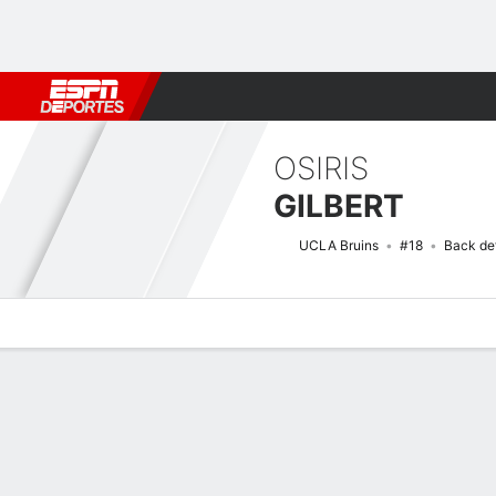
Fútbol
MLB
F. Americano
Básquetbol
WNBA
F1
Boxe
OSIRIS
GILBERT
UCLA Bruins
#18
Back de
Perfil de Jugador
Noticias
Estadísticas
Bio
Splits
Resumen