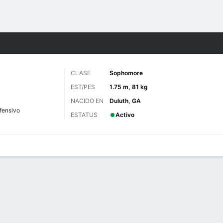
o
NCAAF
Más Deportes
CLASE
Sophomore
EST/PES
1.75 m, 81 kg
NACIDO EN
Duluth, GA
fensivo
ESTATUS
Activo
 de Juegos