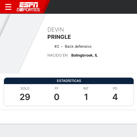
DEVIN
PRINGLE
#2
Back defensivo
NACIDO EN
Bolingbrook, IL
ESTADÍSTICAS
SOLO
FF
INT
PD
29
0
1
4
Perfil de Jugador
Noticias
Estadísticas
Bio
Splits
Resumen