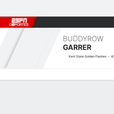
Fútbol
MLB
F. Americano
Básquetbol
WNBA
F1
Boxe
BUDDYROW
GARRER
Kent State Golden Flashes
#
Perfil de Jugador
Noticias
Estadísticas
Bio
Splits
Resumen