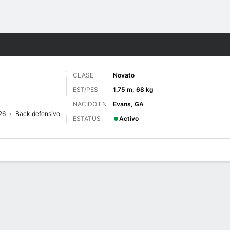
o
NCAAF
Más Deportes
CLASE
Novato
EST/PES
1.75 m, 68 kg
NACIDO EN
Evans, GA
26
Back defensivo
ESTATUS
Activo
 de Juegos