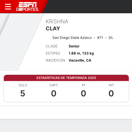
KRISHNA
CLAY
San Diego State Aztecs
#11
DL
CLASE
Senior
EST/PES
1.88 m, 133 kg
NACIDO EN
Vacaville, CA
ESTADÍSTICAS DE TEMPORADA 2025
SOLO
CAPT.
FF
INT
5
0
0
0
Perfil de Jugador
Noticias
Estadísticas
Bio
Splits
Resumen