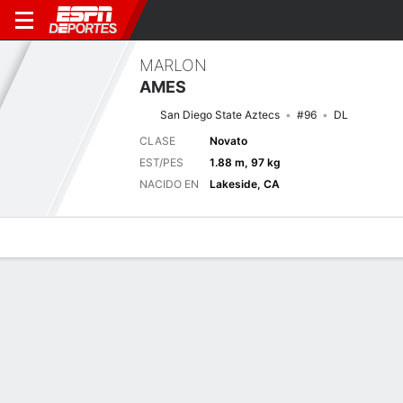
MARLON
AMES
San Diego State Aztecs
#96
DL
CLASE
Novato
EST/PES
1.88 m, 97 kg
NACIDO EN
Lakeside, CA
Perfil de Jugador
Noticias
Estadísticas
Bio
Splits
Resumen
Próximo juego
Splits completos
PRST
SDSU
5/9
0-0
0-0