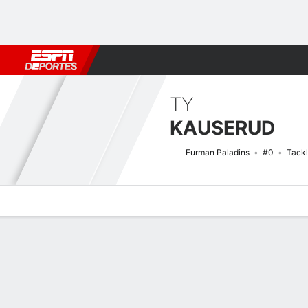
Fútbol
MLB
F. Americano
Básquetbol
WNBA
F1
Boxe
TY
KAUSERUD
Furman Paladins
#0
Tackl
Perfil de Jugador
Noticias
Estadísticas
Bio
Splits
Resumen