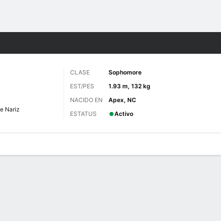
o
NCAAF
Más Deportes
CLASE
Sophomore
EST/PES
1.93 m, 132 kg
NACIDO EN
Apex, NC
e Nariz
ESTATUS
Activo
 de Juegos