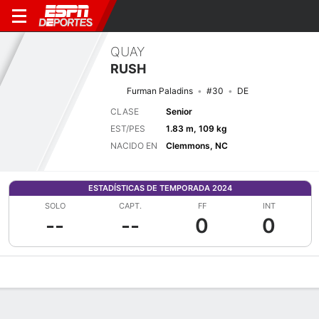
QUAY
RUSH
Furman Paladins
#30
DE
CLASE
Senior
EST/PES
1.83 m, 109 kg
NACIDO EN
Clemmons, NC
ESTADÍSTICAS DE TEMPORADA 2024
SOLO
CAPT.
FF
INT
--
--
0
0
Perfil de Jugador
Noticias
Estadísticas
Bio
Splits
Resumen