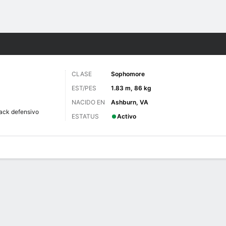
o
NCAAF
Más Deportes
CLASE
Sophomore
EST/PES
1.83 m, 86 kg
NACIDO EN
Ashburn, VA
ack defensivo
ESTATUS
Activo
 de Juegos