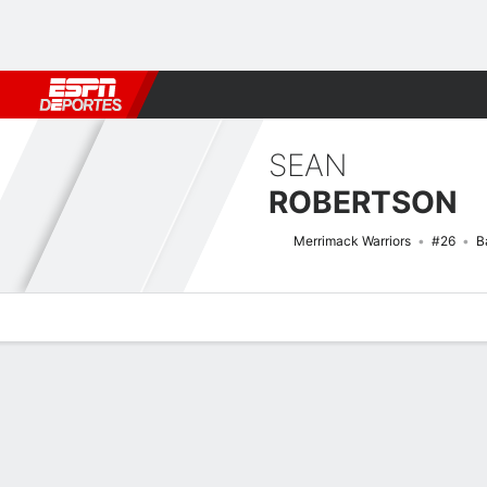
Fútbol
MLB
F. Americano
Básquetbol
WNBA
F1
Boxe
SEAN
ROBERTSON
Merrimack Warriors
#26
B
Perfil de Jugador
Noticias
Estadísticas
Bio
Splits
Resumen