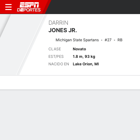
DARRIN
JONES JR.
Michigan State Spartans
#27
RB
CLASE
Novato
EST/PES
1.8 m, 93 kg
NACIDO EN
Lake Orion, MI
Perfil de Jugador
Noticias
Estadísticas
Bio
Splits
Resumen
Próximo juego
Splits completos
TOL
MSU
4/9
0-0
0-0