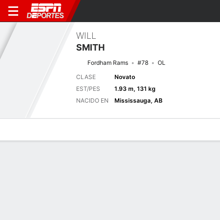
WILL
SMITH
Fordham Rams
#78
OL
CLASE
Novato
EST/PES
1.93 m, 131 kg
NACIDO EN
Mississauga, AB
Perfil de Jugador
Noticias
Bio
Próximo juego
FOR
NDSU
5/9
0-0
0-0