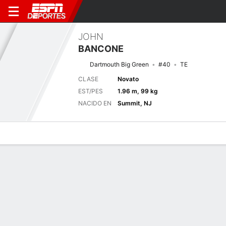
JOHN
BANCONE
Dartmouth Big Green
#40
TE
CLASE
Novato
EST/PES
1.96 m, 99 kg
NACIDO EN
Summit, NJ
Perfil de Jugador
Noticias
Estadísticas
Bio
Splits
Resumen
Últimas noticias
Ver Todo