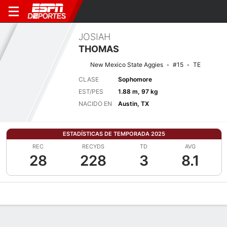
JOSIAH
THOMAS
New Mexico State Aggies
#15
TE
CLASE
Sophomore
EST/PES
1.88 m, 97 kg
NACIDO EN
Austin, TX
ESTADÍSTICAS DE TEMPORADA 2025
REC
RECYDS
TD
AVG
28
228
3
8.1
Perfil de Jugador
Noticias
Estadísticas
Bio
Splits
Resumen