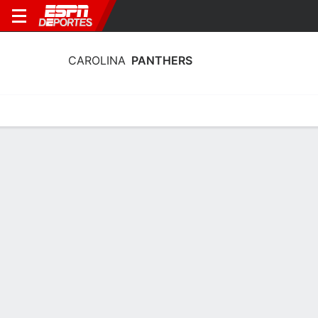
CAROLINA
PANTHERS
Portada
Estadísticas
Calendario
Plantilla
Profundidad por Po
Plantel Carolina Panthers
Ofensiva
NOMBRE
POS
EDAD
EST
P
Haynes King
QB
25
1.88 m
96 kg
16
Kenny Pickett
QB
28
1.91 m
99 kg
12