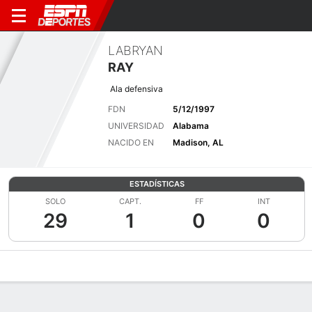
LABRYAN
RAY
Ala defensiva
FDN
5/12/1997
UNIVERSIDAD
Alabama
NACIDO EN
Madison, AL
ESTADÍSTICAS
SOLO
CAPT.
FF
INT
29
1
0
0
Perfil de Jugador
Noticias
Estadísticas
Bio
Splits
Resumen