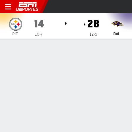
Pittsburgh Steelers en Balt
14
28
F
PIT
BAL
10-7
12-5
Resumen
Crónica
Ficha
Jugadas
Estadísticas de Equipo