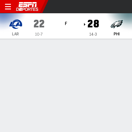
Los Angeles Rams en Philade
22
28
F
LAR
PHI
10-7
14-3
Resumen
Crónica
Ficha
Jugadas
Estadísticas de Equipo