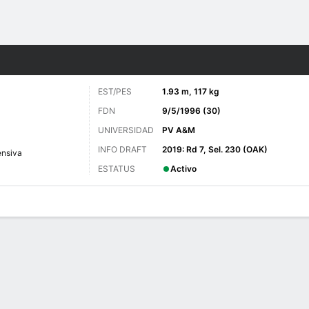
o
Más Deportes
EST/PES
1.93 m, 117 kg
FDN
9/5/1996 (30)
UNIVERSIDAD
PV A&M
INFO DRAFT
2019: Rd 7, Sel. 230 (OAK)
ensiva
ESTATUS
Activo
 de Juegos