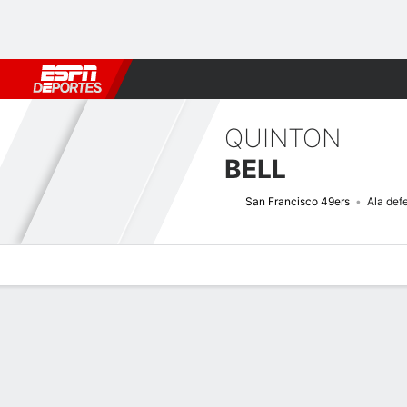
Fútbol
MLB
F. Americano
Básquetbol
WNBA
F1
Boxe
QUINTON
BELL
San Francisco 49ers
Ala def
Perfil de Jugador
Noticias
Estadísticas
Bio
Splits
Resumen