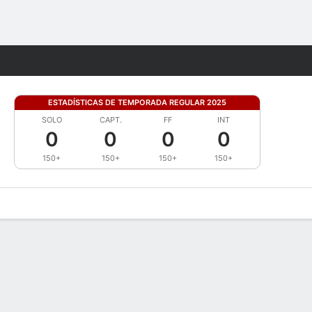
Watch
Juegos
ESTADÍSTICAS DE TEMPORADA REGULAR 2025
SOLO
CAPT.
FF
INT
0
0
0
0
150+
150+
150+
150+