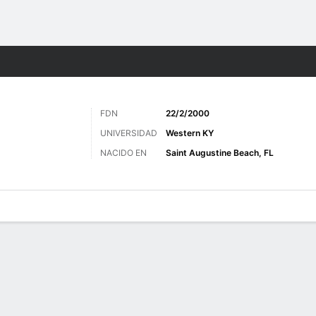
o
Más Deportes
FDN
22/2/2000
UNIVERSIDAD
Western KY
NACIDO EN
Saint Augustine Beach, FL
 de Juegos