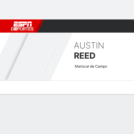
Fútbol
MLB
F. Americano
Básquetbol
WNBA
F1
Boxe
AUSTIN
REED
Mariscal de Campo
Perfil de Jugador
Noticias
Estadísticas
Bio
Splits
Resumen