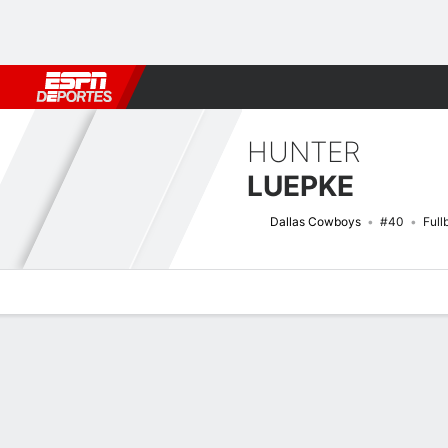
Fútbol
MLB
F. Americano
Básquetbol
WNBA
F1
Boxe
HUNTER
LUEPKE
Dallas Cowboys
#40
Full
Perfil de Jugador
Noticias
Estadísticas
Bio
Splits
Resumen