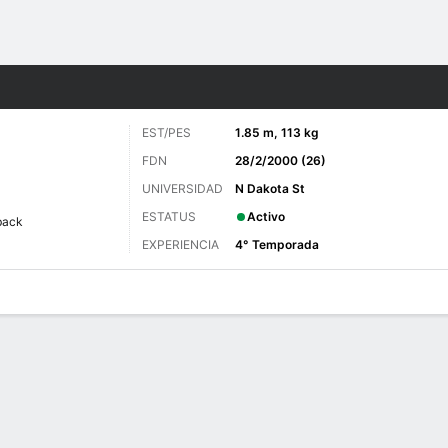
o
Más Deportes
EST/PES
1.85 m, 113 kg
FDN
28/2/2000 (26)
UNIVERSIDAD
N Dakota St
ESTATUS
Activo
back
EXPERIENCIA
4° Temporada
 de Juegos