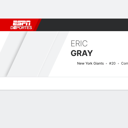
Fútbol
MLB
F. Americano
Básquetbol
WNBA
F1
Boxe
ERIC
GRAY
New York Giants
#20
Cor
Perfil de Jugador
Noticias
Estadísticas
Bio
Splits
Resumen