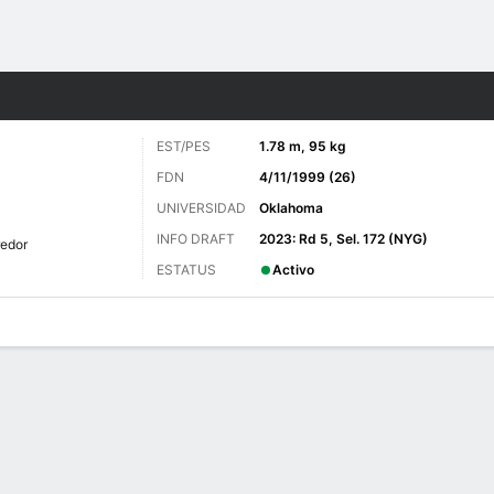
o
Más Deportes
EST/PES
1.78 m, 95 kg
FDN
4/11/1999 (26)
UNIVERSIDAD
Oklahoma
INFO DRAFT
2023: Rd 5, Sel. 172 (NYG)
redor
ESTATUS
Activo
 de Juegos