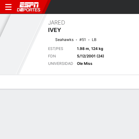
JARED
IVEY
Seahawks
#51
LB
EST/PES
1.98 m, 124 kg
FDN
5/12/2001 (24)
UNIVERSIDAD
Ole Miss
Perfil de Jugador
Noticias
Estadísticas
Bio
Splits
Resumen
Próximo juego
Splits completos
DAL
SEA
15/8
0-0
0-0