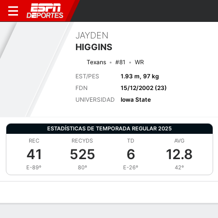
JAYDEN
HIGGINS
Texans
#81
WR
EST/PES
1.93 m, 97 kg
FDN
15/12/2002 (23)
UNIVERSIDAD
Iowa State
ESTADÍSTICAS DE TEMPORADA REGULAR 2025
REC
RECYDS
TD
AVG
41
525
6
12.8
E-89º
80º
E-26º
42º
Perfil de Jugador
Noticias
Estadísticas
Bio
Splits
Resumen