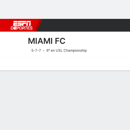
Fútbol
MLB
F. Americano
Básquetbol
WNBA
F1
Boxe
MIAMI FC
5-7-7
6° en USL Championship
Portada
Calendario
Resultados
Plantel
Estadísticas
Transf
Calendario
MIAMI FC
SOCCER
8/8
7:00 PM