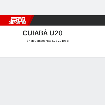
Fútbol
MLB
F. Americano
Básquetbol
WNBA
F1
Boxe
CUIABÁ U20
13° en Campeonato Sub 20 Brasil
Portada
Calendario
Resultados
Plantel
Estadísticas
Transf
Calendario
1
3
F