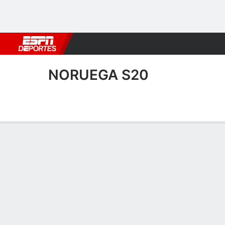
Fútbol
MLB
F. Americano
Básquetbol
WNBA
F1
Boxe
NORUEGA S20
Portada
Calendario
Resultados
Plantel
Estadísticas
NORUEGA S
SOCCER