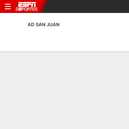
AD SAN JUAN
Portada
Calendario
Resultados
Plantel
Estadísticas
Transf
Calendario
0
2
1
2
0
2
F
F
F
SNJ
GRN
SNJ
SEB
SNJ
Numan
Copa del Rey
Copa del Rey
Copa del Rey
Líderes 2025-26
Copa del Rey
Goles
Asistencias