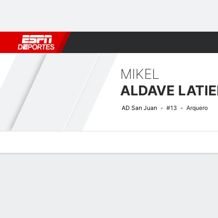
Fútbol
MLB
F. Americano
Básquetbol
WNBA
F1
Boxe
MIKEL
ALDAVE LATI
AD San Juan
#13
Arquero
Perfil de Jugador
Bio
Noticias
Partidos
Estadísticas