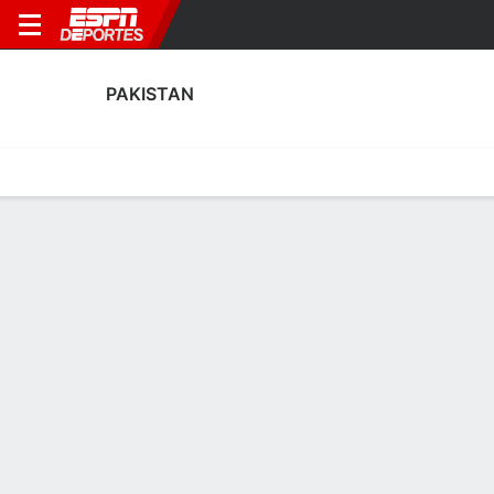
PAKISTAN
Portada
Calendario
Resultados
Plantel
Estadísticas
Calendario
0-2-4, 4° en Eliminatorias Copa de Naciones de Asia
1
2
0
3
0
2
F
F
F
PAK
MYA
MDV
PAK
AFG
ECNA
Amistosos
Amistosos
PAKISTAN
SOCCER