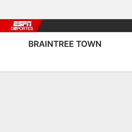
Fútbol
MLB
F. Americano
Básquetbol
WNBA
F1
Boxe
BRAINTREE TOWN
Portada
Calendario
Resultados
Plantel
Estadísticas
Transf
Calendario de Braintree T